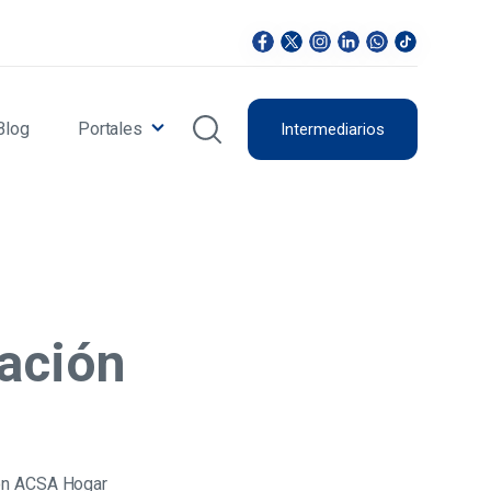
Blog
Portales
Intermediarios
ración
con ACSA Hogar